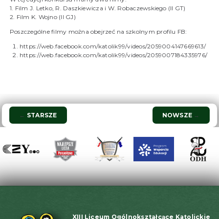
1. Film J. Letko, R. Daszkiewicza i W. Robaczewskiego (II GT)
2. Film K. Wojno (II GJ)
Poszczególne filmy można obejrzeć na szkolnym profilu FB:
https://web.facebook.com/katolik99/videos/2059004147669613/
https://web.facebook.com/katolik99/videos/2059007184335976/
Nawigacja
←
STARSZE
NOWSZE
→
wpisu
XIII Liceum Ogólnokształcące Katolickie