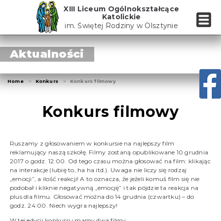
Skip
XIII Liceum Ogólnokształcące
to
Katolickie
the
im. Świętej Rodziny w Olsztynie
content
Aktualności
Home
Konkurs
Konkurs filmowy
Konkurs filmowy
Ruszamy z głosowaniem w konkursie na najlepszy film
reklamujący naszą szkołę. Filmy zostaną opublikowane 10 grudnia
2017 o godz. 12:00. Od tego czasu można głosować na film: klikając
na interakcje (lubię to, ha ha itd.). Uwaga nie liczy się rodzaj
„emocji”, a ilość reakcji! A to oznacza, że jeżeli komuś film się nie
podobał i kliknie negatywną „emocję” i tak pójdzie ta reakcja na
plus dla filmu. Głosować można do 14 grudnia (czwartku) – do
godz. 24:00. Niech wygra najlepszy!
W tej edycji konkursu mamy dwa filmy: