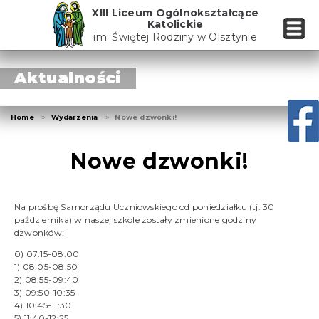
Skip
XIII Liceum Ogólnokształcące
to
Katolickie
the
im. Świętej Rodziny w Olsztynie
content
Aktualności
Home
Wydarzenia
Nowe dzwonki!
Nowe dzwonki!
Na prośbę Samorządu Uczniowskiego od poniedziałku (tj. 30
października) w naszej szkole zostały zmienione godziny
dzwonków:
0) 07:15-08:00
1) 08:05-08:50
2) 08:55-09:40
3) 09:50-10:35
4) 10:45-11:30
5) 11:40-12:25