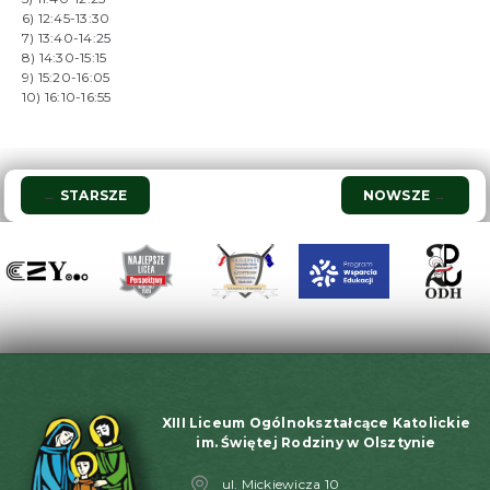
6) 12:45-13:30
7) 13:40-14:25
8) 14:30-15:15
9) 15:20-16:05
10) 16:10-16:55
Nawigacja
←
STARSZE
NOWSZE
→
wpisu
XIII Liceum Ogólnokształcące Katolickie
im. Świętej Rodziny w Olsztynie
ul. Mickiewicza 10