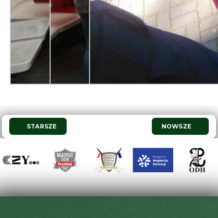
Nawigacja
←
STARSZE
NOWSZE
→
wpisu