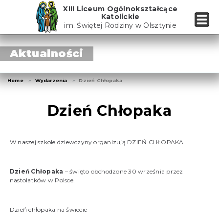
Skip
XIII Liceum Ogólnokształcące
to
Katolickie
the
im. Świętej Rodziny w Olsztynie
content
Aktualności
Home
Wydarzenia
Dzień Chłopaka
Dzień Chłopaka
W naszej szkole dziewczyny organizują DZIEŃ CHŁOPAKA.
Dzień Chłopaka
– święto obchodzone 30 września przez
nastolatków w Polsce.
Dzień chłopaka na świecie