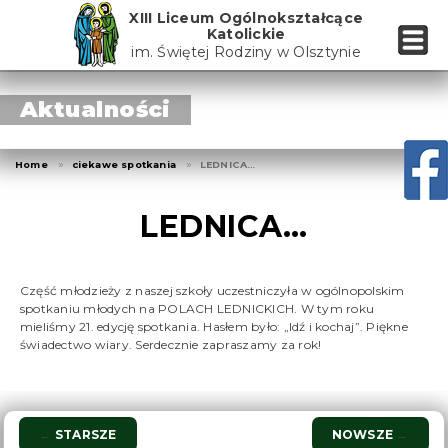
Skip
XIII Liceum Ogólnokształcące
to
Katolickie
the
im. Świętej Rodziny w Olsztynie
content
Aktualności
Home
ciekawe spotkania
LEDNICA…
LEDNICA…
Część młodzieży z naszej szkoły uczestniczyła w ogólnopolskim
spotkaniu młodych na POLACH LEDNICKICH. W tym roku
mieliśmy 21. edycję spotkania. Hasłem było: „Idź i kochaj”. Piękne
świadectwo wiary. Serdecznie zapraszamy za rok!
Nawigacja
←
STARSZE
NOWSZE
→