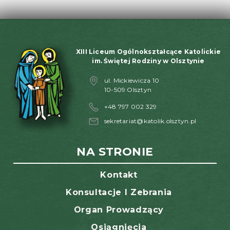
XIII Liceum Ogólnokształcące Katolickie
im. Świętej Rodziny w Olsztynie
ul. Mickiewicza 10
10-509 Olsztyn
+48 797 002 329
sekretariat@katolik.olsztyn.pl
NA STRONIE
Kontakt
Konsultacje I Zebrania
Organ Prowadzący
Osiągnięcia