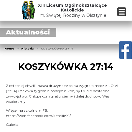
Skip
XIII Liceum Ogólnokształcące
to
Katolickie
the
im. Świętej Rodziny w Olsztynie
content
Aktualności
Home
Historia
KOSZYKÓWKA 27:14
KOSZYKÓWKA 27:14
Z ostatniej chwili: nasza drużyna szkolna wygrała mecz z LO VI
(27:14) i za dwa tygodnie podejmie kolejny trud o następne
zwycięstwo. Chłopakom gratulujemy i dalej duchowo Was
wspieramy.
Więcej na szkolnym FB:
https://web.facebook.com/katolik99/
Galeria: