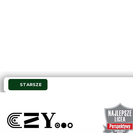
Nawigacja
←
STARSZE
wpisu