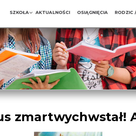
SZKOŁA
AKTUALNOŚCI
OSIĄGNIĘCIA
RODZIC 
us zmartwychwstał! Al