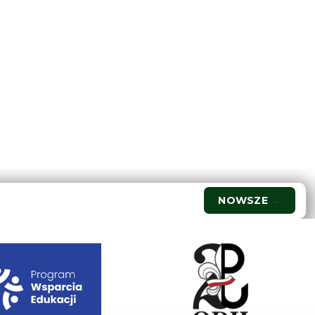
NOWSZE
→