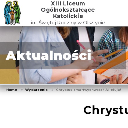
Skip
XIII Liceum
to
Ogólnokształcące
the
Katolickie
content
im. Świętej Rodziny w Olsztynie
Aktualności
Home
Wydarzenia
Chrystus zmartwychwstał! Alleluja!
Chryst